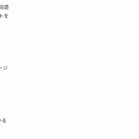
回遊
トを
ページ
いる