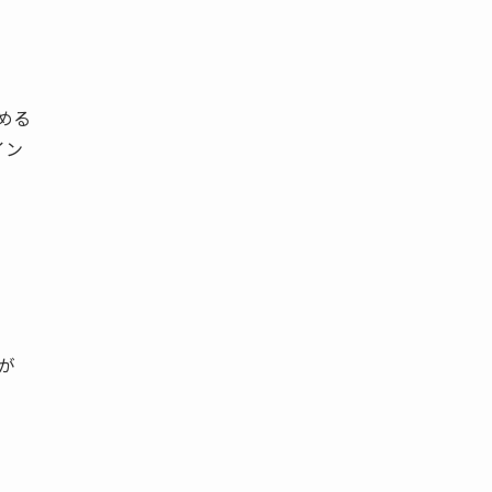
高める
イン
。
が