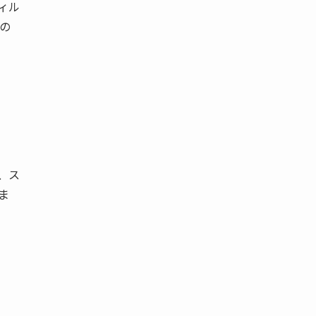
ィル
の
、ス
ま