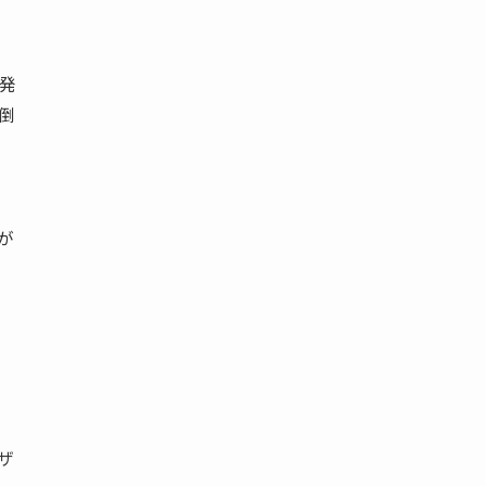
発
倒
が
ザ