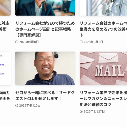
に対応
リフォーム会社がSEOで勝つため
リフォーム会社のホーム
善術
のホームページ設計と記事戦略
集客力を高める7つの改善
【専門家解説】
ト
2025年9月8日
2025年9月8日
の動画カ
ゼロから一緒に学べる！サードク
リフォーム業界で効果を
動画を
エストCLUB 発足します！
ールマガジン＆ニュース
用法と継続のコツ
2025年4月10日
2025年3月27日