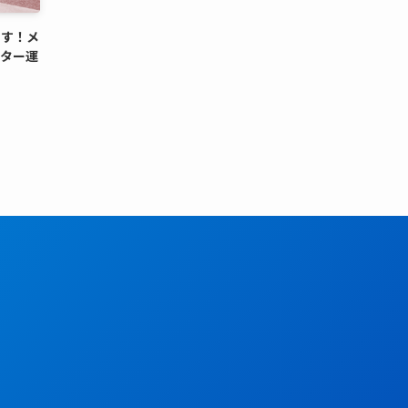
出す！メ
レター運