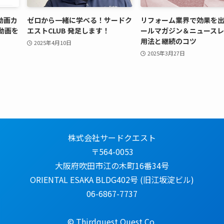
の動画カ
ゼロから一緒に学べる！サードク
リフォーム業界で効果を
動画を
エストCLUB 発足します！
ールマガジン＆ニュース
用法と継続のコツ
2025年4月10日
2025年3月27日
株式会社サードクエスト
〒564-0053
大阪府吹田市江の木町16番34号
ORIENTAL ESAKA BLDG402号 (旧江坂淀ビル)
06-6867-7737
© Thirdquest Quest Co.