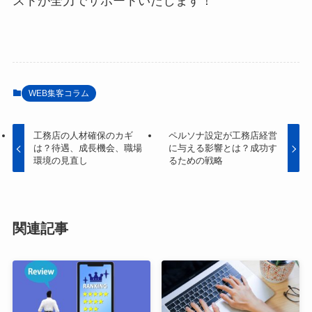
ストが全力でサポートいたします！
WEB集客コラム
工務店の人材確保のカギ
ペルソナ設定が工務店経営
は？待遇、成長機会、職場
に与える影響とは？成功す
環境の見直し
るための戦略
関連記事