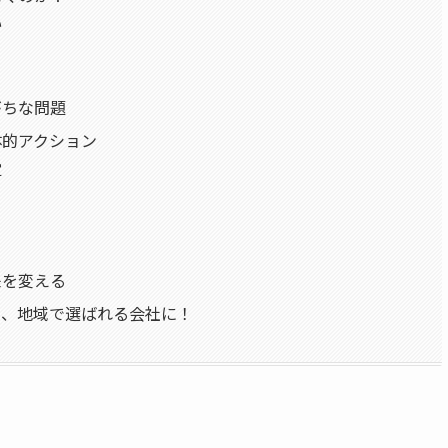
い
がちな問題
体的アクション
定
来を変える
て、地域で選ばれる会社に！