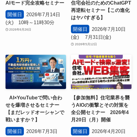
AIモード完全攻略セミナー
住宅会社のためのChatGPT
再逆転セミナー【この進化
開催日
2026年7月14日
はヤバすぎる】
(火) 10時～11時30分
開催日
2026年7月10日
2026年6月26日
(金) 7月31日(金)
2026年5月12日
AI×YouTubeで問い合わ
【参加無料】住宅業界を襲
せを爆増させるセミナー
うAIOの衝撃とその対策を
【まだレッドオーシャンで
全公開セミナー 2026年4
戦いますか？】
月20日（月）開催
開催日
2026年7月3日
開催日
2026年4月20日