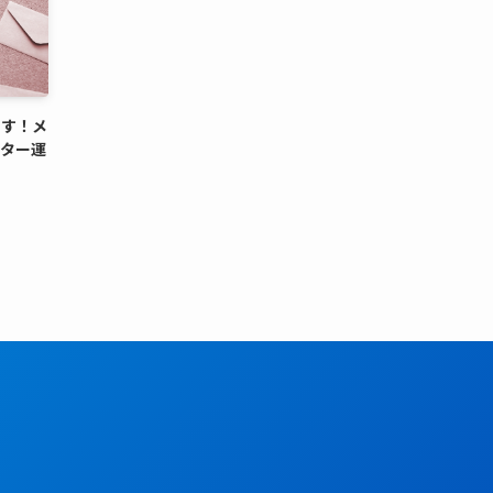
出す！メ
レター運