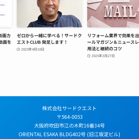
の動画カ
ゼロから一緒に学べる！サードク
リフォーム業界で効果を
動画を
エストCLUB 発足します！
ールマガジン＆ニュース
用法と継続のコツ
2025年4月10日
2025年3月27日
株式会社サードクエスト
〒564-0053
大阪府吹田市江の木町16番34号
ORIENTAL ESAKA BLDG402号 (旧江坂淀ビル)