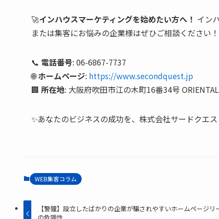
🚀
インハウスマーケティングを始めたい方へ！
インハ
または集客にお悩みの企業様はぜひご相談ください！
📞
電話番号
: 06-6867-7737
🌐
ホームページ
:
https://www.secondquest.jp
🏢
所在地
: 大阪府吹田市江の木町16番34号 ORIENTAL E
✨あなたのビジネスの成功を、株式会社サードクエス
WEB集客コラム
【警鐘】設立したばかりの企業が騙されやすいホームページリ
の危険性